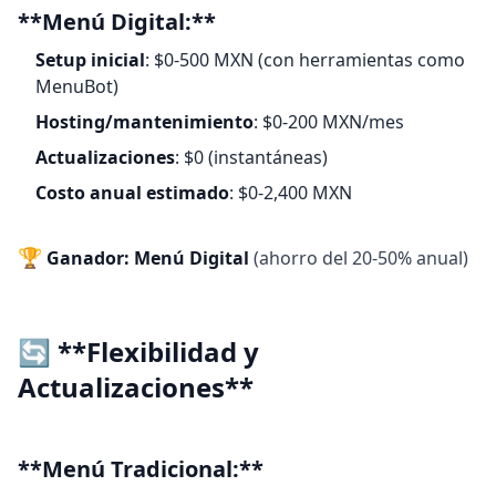
**Menú Digital:**
Setup inicial
: $0-500 MXN (con herramientas como
MenuBot)
Hosting/mantenimiento
: $0-200 MXN/mes
Actualizaciones
: $0 (instantáneas)
Costo anual estimado
: $0-2,400 MXN
🏆
Ganador: Menú Digital
(ahorro del 20-50% anual)
🔄 **Flexibilidad y
Actualizaciones**
**Menú Tradicional:**