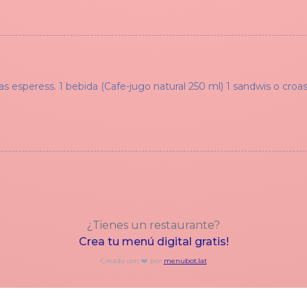
as esperess. 1 bebida (Cafe-jugo natural 250 ml) 1 sandwis o croas
¿Tienes un restaurante?
Crea tu menú digital gratis!
Creado con ❤️ por
menubot.lat