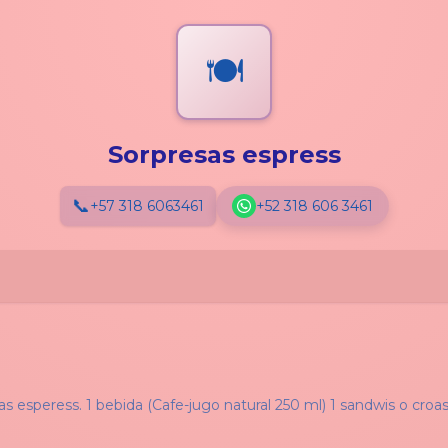
🍽️
Sorpresas espress
📞
+57 318 6063461
+52 318 606 3461
as esperess. 1 bebida (Cafe-jugo natural 250 ml) 1 sandwis o croas