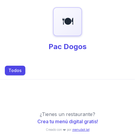
🍽️
Pac Dogos
Todos
¿Tienes un restaurante?
Crea tu menú digital gratis!
Creado con ❤️ por
menubot.lat