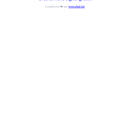
Creado con ❤️ por
menubot.lat