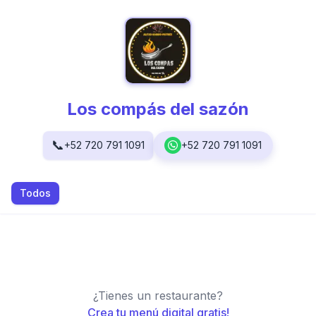
Los compás del sazón
📞
+52 720 791 1091
+52 720 791 1091
Todos
¿Tienes un restaurante?
Crea tu menú digital gratis!