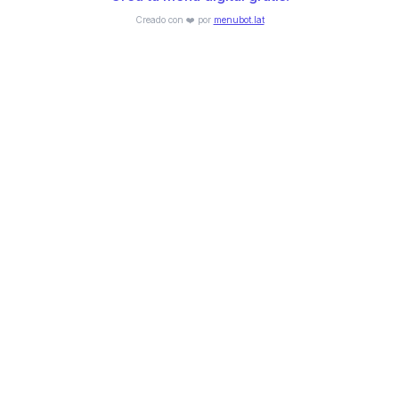
Creado con ❤️ por
menubot.lat